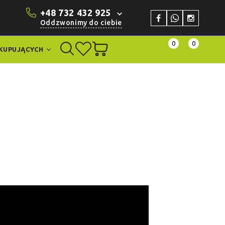
+48 732 432 925
Oddzwonimy do ciebie
0
0
KUPUJĄCYCH