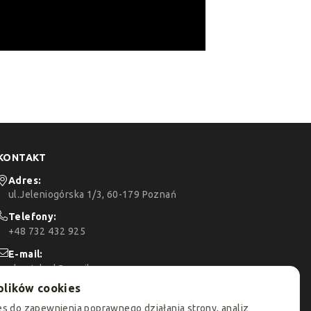
KONTAKT
Adres:
ul.Jeleniogórska 1/3, 60-179 Poznań
Telefony:
+48 732 432 925
E-mail:
okoptyk.pl@gmail.com
plików cookies
Godziny otwarcia:
Pon.-Sobota 10.00-19.00
s do zapewnienia poprawnego działania strony, analiz