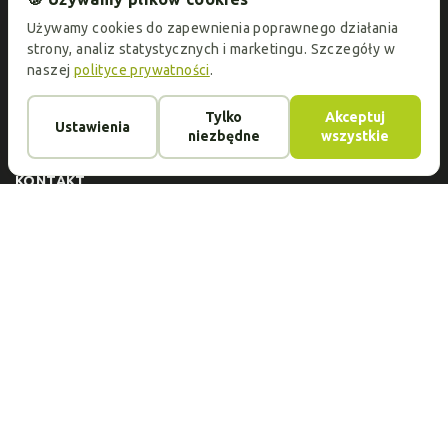
specjalnych!
Używamy cookies do zapewnienia poprawnego działania
strony, analiz statystycznych i marketingu. Szczegóły w
naszej
polityce prywatności
.
KATALOG
Oprawki do okularów
Szkła okularowe
Tylko
Akceptuj
Ustawienia
O FIRMIE
niezbędne
wszystkie
Usługi
Kontakt
Opinie
Płatność i dostawa
Artykuły
KONTAKT
Adres:
ul.Jeleniogórska 1/3, 60-179 Poznań
Telefony:
+48 732 432 925
E-mail:
okoptyk.pl@gmail.com
Godziny otwarcia:
Pon.-Sobota 10.00-19.00