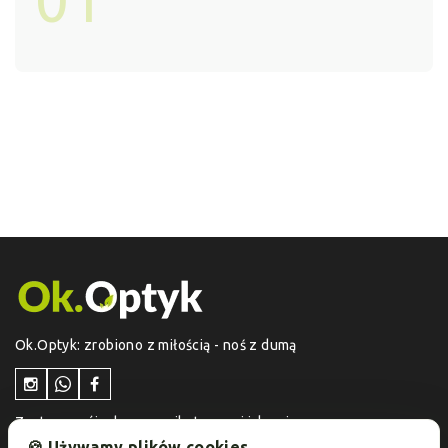
Ok.Optyk: zrobiono z miłością - noś z dumą
Zostaw swój adres e-mail otrzymuj jako pierwszy
informacje o aktualnych promocjach i ofertach
🍪 Używamy plików cookies