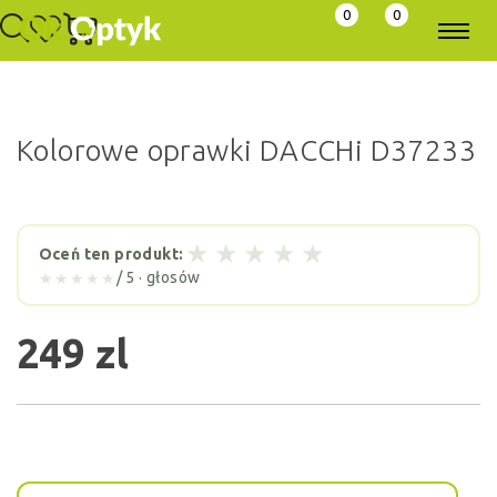
0
0
Kolorowe oprawki DACCHi D37233
★
★
★
★
★
Oceń ten produkt:
/ 5 ·
głosów
★★★★★
249 zl