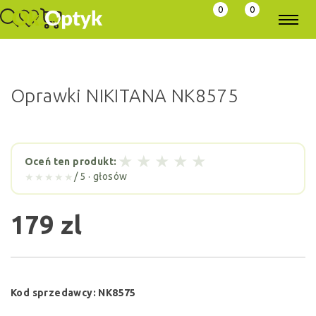
0
0
Oprawki NIKITANA NK8575
★
★
★
★
★
Oceń ten produkt:
/ 5 ·
głosów
★★★★★
179 zl
Kod sprzedawcy:
NK8575