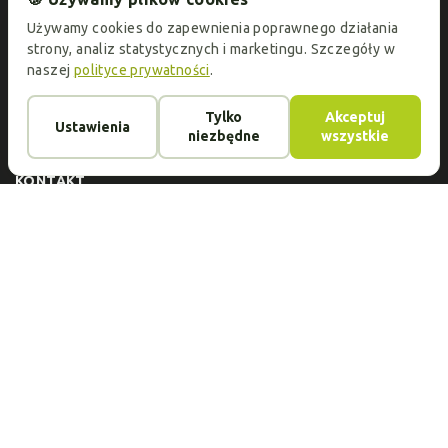
specjalnych!
Używamy cookies do zapewnienia poprawnego działania
strony, analiz statystycznych i marketingu. Szczegóły w
naszej
polityce prywatności
.
KATALOG
Oprawki do okularów
Szkła okularowe
Tylko
Akceptuj
Ustawienia
O FIRMIE
niezbędne
wszystkie
Usługi
Kontakt
Opinie
Płatność i dostawa
Artykuły
KONTAKT
Adres:
ul.Jeleniogórska 1/3, 60-179 Poznań
Telefony:
+48 732 432 925
E-mail:
okoptyk.pl@gmail.com
Godziny otwarcia:
Pon.-Sobota 10.00-19.00