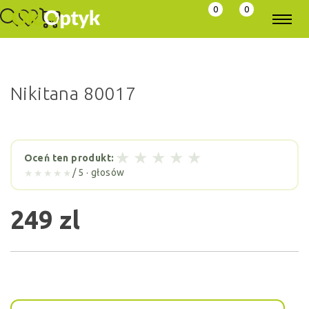
0
0
Nikitana 80017
★
★
★
★
★
Oceń ten produkt:
/ 5 ·
głosów
★★★★★
249 zl