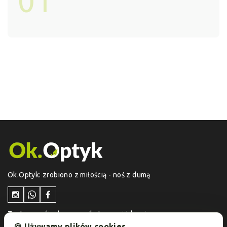
01
Ok.Optyk: zrobiono z miłością - noś z dumą
Zostaw swój adres e-mail otrzymuj jako pierwszy
informacje o aktualnych promocjach i ofertach
🍪 Używamy plików cookies