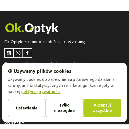
Ok.Optyk: zrobiono z miłością - noś z dumą
Zostaw swój adres e-mail otrzymuj jako pierwszy
informacje o aktualnych promocjach i ofertach
🍪 Używamy plików cookies
specjalnych!
Używamy cookies do zapewnienia poprawnego działania
strony, analiz statystycznych i marketingu. Szczegóły w
naszej
polityce prywatności
.
KATALOG
Oprawki do okularów
Szkła okularowe
Tylko
Akceptuj
Ustawienia
O FIRMIE
niezbędne
wszystkie
Usługi
Kontakt
Opinie
Płatność i dostawa
Artykuły
KONTAKT