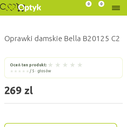
0
0
Oprawki damskie Bella B20125 C2
★
★
★
★
★
Oceń ten produkt:
/ 5 ·
głosów
★★★★★
269 zl