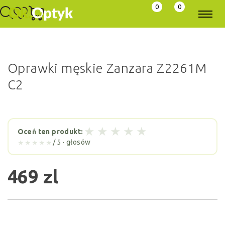
0
0
Oprawki męskie Zanzara Z2261M
C2
★
★
★
★
★
Oceń ten produkt:
/ 5 ·
głosów
★★★★★
469 zl