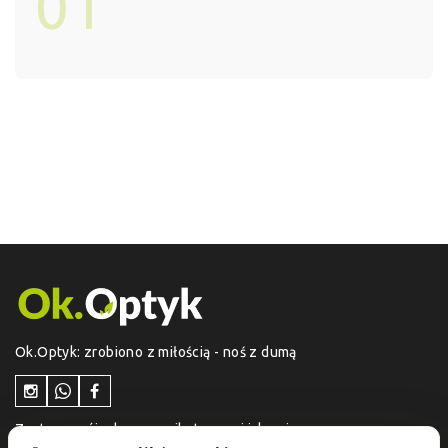
01
Ok.Optyk: zrobiono z miłością - noś z dumą
Zostaw swój adres e-mail otrzymuj jako pierwszy