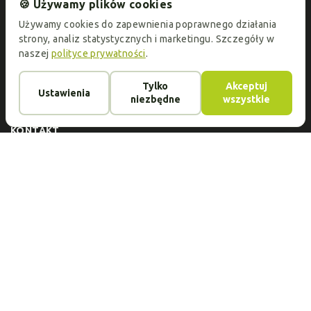
informacje o aktualnych promocjach i ofertach
🍪 Używamy plików cookies
specjalnych!
Używamy cookies do zapewnienia poprawnego działania
strony, analiz statystycznych i marketingu. Szczegóły w
naszej
polityce prywatności
.
KATALOG
Oprawki do okularów
Szkła okularowe
Tylko
Akceptuj
Ustawienia
O FIRMIE
niezbędne
wszystkie
Usługi
Kontakt
Opinie
Płatność i dostawa
Artykuły
KONTAKT
Adres:
ul.Jeleniogórska 1/3, 60-179 Poznań
Telefony:
+48 732 432 925
E-mail:
okoptyk.pl@gmail.com
Godziny otwarcia:
Pon.-Sobota 10.00-19.00