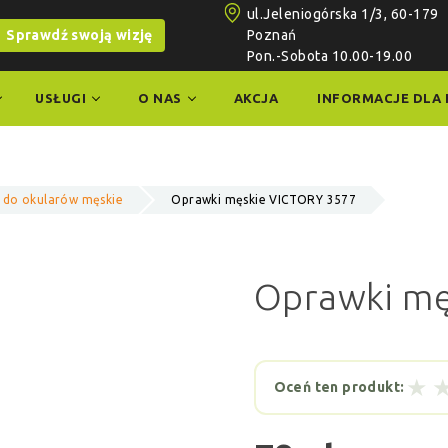
ul.Jeleniogórska 1/3, 60-179
Sprawdź swoją wizję
Poznań
Pon.-Sobota 10.00-19.00
USŁUGI
O NAS
AKCJA
INFORMACJE DLA 
 do okularów męskie
Oprawki męskie VICTORY 3577
Oprawki mę
★
Oceń ten produkt: