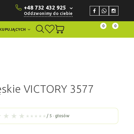
+48 732 432 925
Oddzwonimy do ciebie
0
0
KUPUJĄCYCH
skie VICTORY 3577
★
★
★
★
/ 5 ·
głosów
★★★★★