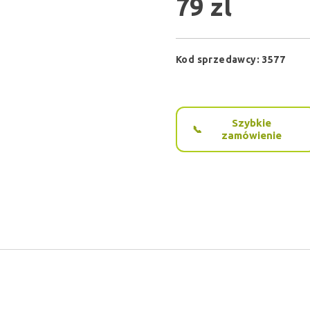
79 zl
Kod sprzedawcy:
3577
Szybkie
zamówienie