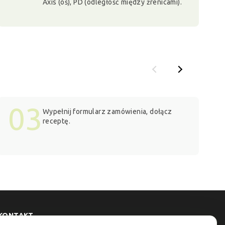
Axis (oś), PD (odległość między źrenicami).
03
Wypełnij formularz zamówienia, dołącz
receptę.
KONTAKT