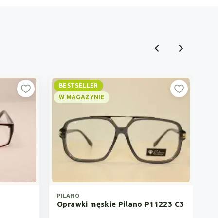
BESTSELLER
PI
W MAGAZYNIE
O
PILANO
Oprawki męskie Pilano P11223 C3