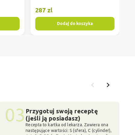
287 zl
2
Dodaj do koszyka
03
Przygotuj swoją receptę
(jeśli ją posiadasz)
Recepta to kartka od lekarza. Zawiera ona
następujące wartości: S (sfera), C (cylinder),