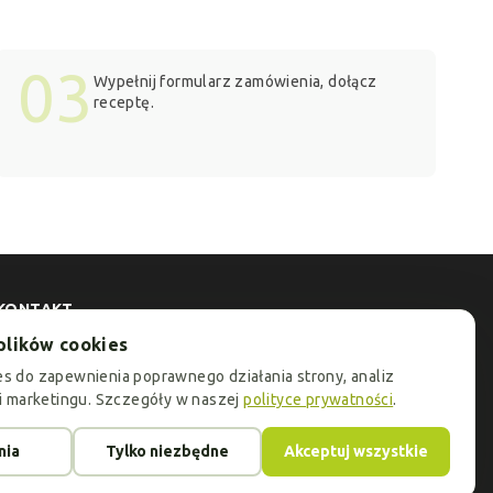
03
Wypełnij formularz zamówienia, dołącz
receptę.
KONTAKT
plików cookies
Adres:
ul.Jeleniogórska 1/3, 60-179 Poznań
s do zapewnienia poprawnego działania strony, analiz
i marketingu. Szczegóły w naszej
polityce prywatności
.
Telefony:
+48 732 432 925
nia
Tylko niezbędne
Akceptuj wszystkie
E-mail:
okoptyk.pl@gmail.com