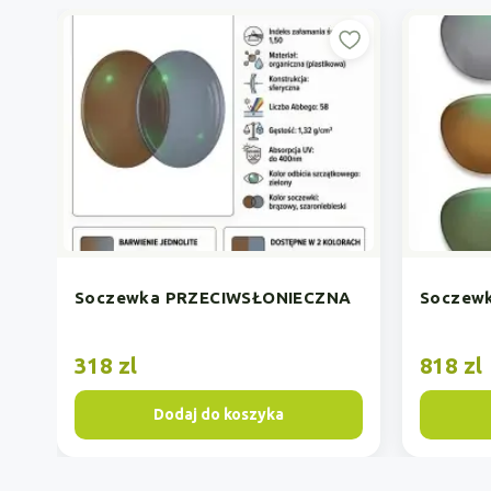
ECZNA
Soczewka POLARYZACYJNA
Szk
ST
818 zl
158
Dodaj do koszyka