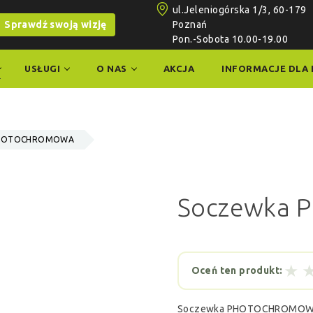
ul.Jeleniogórska 1/3, 60-179
Sprawdź swoją wizję
Poznań
Pon.-Sobota 10.00-19.00
USŁUGI
O NAS
AKCJA
INFORMACJE DLA 
PHOTOCHROMOWA
Soczewka
★
Oceń ten produkt:
Soczewka PHOTOCHROMOWA: w