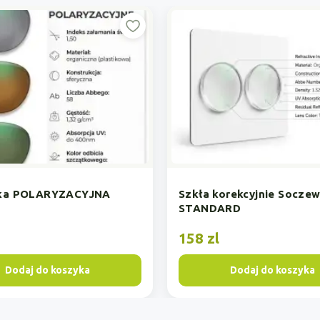
ła korekcyjnie Soczewka
Soczewka KOMFORT 
ANDARD
korekcyjnie
 zl
238 zl
Dodaj do koszyka
Dodaj do kos