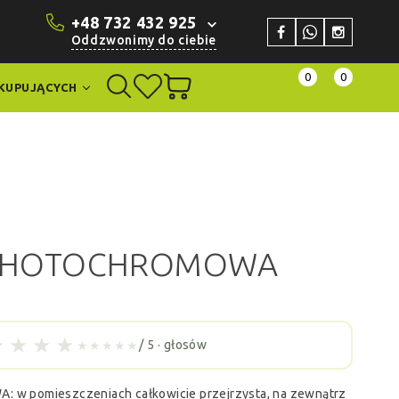
+48 732 432 925
Oddzwonimy do ciebie
0
0
KUPUJĄCYCH
 PHOTOCHROMOWA
★
★
★
★
/ 5 ·
głosów
★★★★★
 pomieszczeniach całkowicie przejrzysta, na zewnątrz