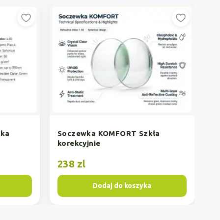
Soczewka KOMFORT BARDZO
CIĘKA
Szkła
658 zl
zyka
Dodaj do koszyka