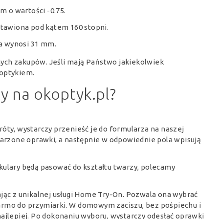
m o wartości -0.75.
tawiona pod kątem 160 stopni.
ka wynosi 31 mm.
ych zakupów. Jeśli mają Państwo jakiekolwiek
 optykiem.
ty na okoptyk.pl?
óty, wystarczy przenieść je do formularza na naszej
ymarzone oprawki, a następnie w odpowiednie pola wpisują
kulary będą pasować do kształtu twarzy, polecamy
ając z unikalnej usługi Home Try-On. Pozwala ona wybrać
armo do przymiarki. W domowym zaciszu, bez pośpiechu i
ajlepiej. Po dokonaniu wyboru, wystarczy odesłać oprawki