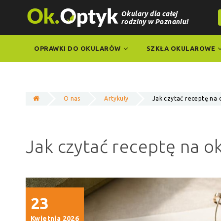
Okulary dla całej
rodziny w Poznaniu!
OPRAWKI DO OKULARÓW
SZKŁA OKULAROWE
O nas
Artykuły
Jak czytać receptę na 
Jak czytać receptę na o
23
Kwietnia 2026