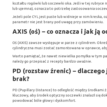
kształtu rogówki lub soczewki oka. Jeśli w tej rubryc
lub ujemna), oznacza to potrzebę zastosowania socze
Jeżeli pole CYL jest puste lub widnieje w nim kreska, 
parametr nie jest brany pod uwagę przy zamówieniu.
AXIS (oś) – co oznacza i jak ją 
Oś (AXIS) zawsze występuje w parze z cylindrem. Okreś
cylindryczna musi zostać zamontowana w oprawce, ab
Warto pamiętać, że nawet niewielka pomyłka w tym pa
należy go przepisać z recepty bardzo uważnie.
PD (rozstaw źrenic) – dlaczego j
brak?
PD (Pupillary Distance) to odległość między środkami 
kluczowy, aby środek optyczny soczewki znalazł się 
powodować bóle głowy i dyskomfort.