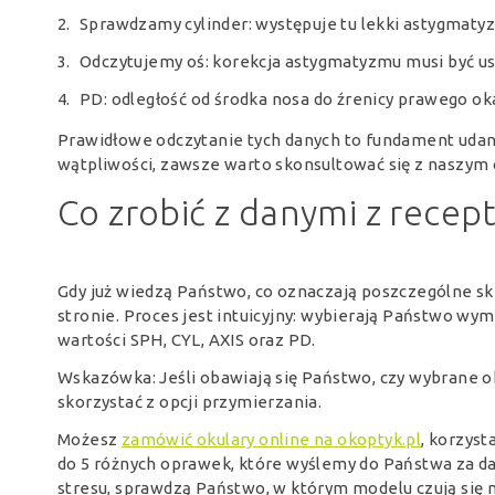
Sprawdzamy cylinder: występuje tu lekki astygmatyz
Odczytujemy oś: korekcja astygmatyzmu musi być us
PD: odległość od środka nosa do źrenicy prawego o
Prawidłowe odczytanie tych danych to fundament udan
wątpliwości, zawsze warto skonsultować się z naszym
Co zrobić z danymi z recep
Gdy już wiedzą Państwo, co oznaczają poszczególne skr
stronie. Proces jest intuicyjny: wybierają Państwo w
wartości SPH, CYL, AXIS oraz PD.
Wskazówka: Jeśli obawiają się Państwo, czy wybrane o
skorzystać z opcji przymierzania.
Możesz
zamówić okulary online na okoptyk.pl
, korzyst
do 5 różnych oprawek, które wyślemy do Państwa za d
stresu, sprawdzą Państwo, w którym modelu czują się n