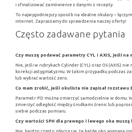
i sfinalizować zamówienie z danymi z recepty.
To najwygodniejszy sposób na idealne okulary – łącz
internet. Zapraszamy do sprawdzenia naszej oferty!
Często zadawane pytania
Czy muszę podawać parametry CYL i AXIS, jeśli na m
Nie, jeśli w rubrykach Cylinder (CYL) oraz Oś (AXIS) n
korekcji astygmatyzmu. W takim przypadku podczas za
lub wybrać wartość zero.
Co mam zrobić, jeśli okulista nie zapisał rozstawu 
Parametr PD można zmierzyć samodzielnie w domu. Wys
zmierzyć odległość między środkami źrenic lub popros
siebie podczas pomiaru.
Czy wartości SPH dla prawego i lewego oka muszą
Nie, bardzo często zdarza się, że każde oko wymaga i