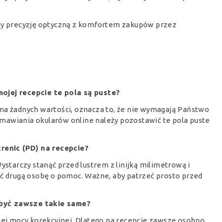
ymy precyzję optyczną z komfortem zakupów przez
ojej recepcie te pola są puste?
ie ma żadnych wartości, oznacza to, że nie wymagają Państwo
mawiania okularów online należy pozostawić te pola puste
źrenic (PD) na recepcie?
tarczy stanąć przed lustrem z linijką milimetrową i
ić drugą osobę o pomoc. Ważne, aby patrzeć prosto przed
 być zawsze takie same?
nnej mocy korekcyjnej. Dlatego na recepcie zawsze osobno