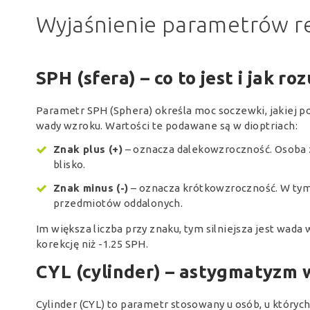
Wyjaśnienie parametrów r
SPH (sfera) – co to jest i jak r
Parametr SPH (Sphera) określa moc soczewki, jakiej 
wady wzroku. Wartości te podawane są w dioptriach:
Znak plus (+)
– oznacza dalekowzroczność. Osoba z 
blisko.
Znak minus (-)
– oznacza krótkowzroczność. W tym
przedmiotów oddalonych.
Im większa liczba przy znaku, tym silniejsza jest wada
korekcję niż -1.25 SPH.
CYL (cylinder) – astygmatyzm 
Cylinder (CYL) to parametr stosowany u osób, u który