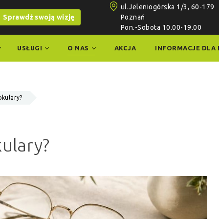
ul.Jeleniogórska 1/3, 60-179
Sprawdź swoją wizję
Poznań
Pon.-Sobota 10.00-19.00
USŁUGI
O NAS
AKCJA
INFORMACJE DLA 
okulary?
kulary?