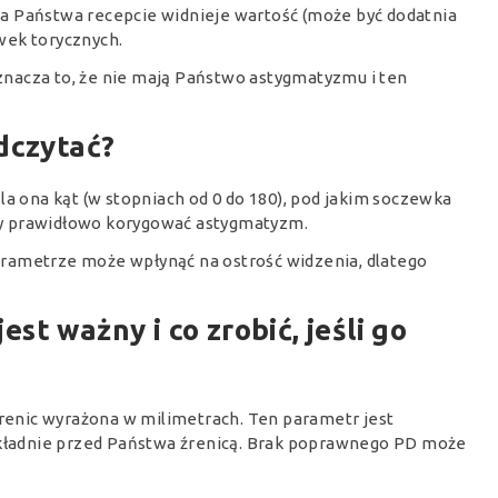
e na Państwa recepcie widnieje wartość (może być dodatnia
wek torycznych.
oznacza to, że nie mają Państwo astygmatyzmu i ten
odczytać?
la ona kąt (w stopniach od 0 do 180), pod jakim soczewka
y prawidłowo korygować astygmatyzm.
rametrze może wpłynąć na ostrość widzenia, dlatego
est ważny i co zrobić, jeśli go
źrenic wyrażona w milimetrach. Ten parametr jest
dokładnie przed Państwa źrenicą. Brak poprawnego PD może