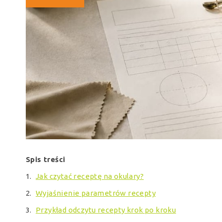
Spis treści
Jak czytać receptę na okulary?
Wyjaśnienie parametrów recepty
Przykład odczytu recepty krok po kroku