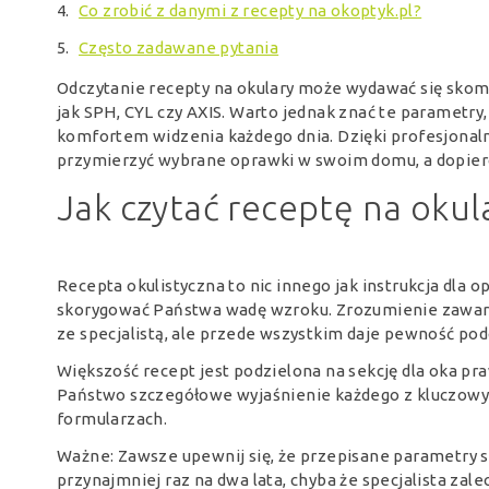
Co zrobić z danymi z recepty na okoptyk.pl?
Często zadawane pytania
Odczytanie recepty na okulary może wydawać się skomp
jak SPH, CYL czy AXIS. Warto jednak znać te parametry
komfortem widzenia każdego dnia. Dzięki profesjonal
przymierzyć wybrane oprawki w swoim domu, a dopiero
Jak czytać receptę na okul
Recepta okulistyczna to nic innego jak instrukcja dla o
skorygować Państwa wadę wzroku. Zrozumienie zawart
ze specjalistą, ale przede wszystkim daje pewność po
Większość recept jest podzielona na sekcję dla oka pr
Państwo szczegółowe wyjaśnienie każdego z kluczowych
formularzach.
Ważne: Zawsze upewnij się, że przepisane parametry
przynajmniej raz na dwa lata, chyba że specjalista zalec