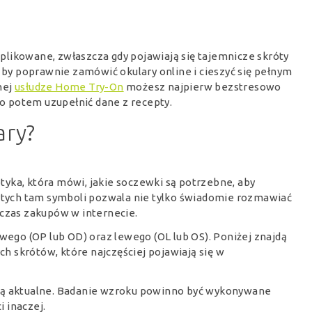
likowane, zwłaszcza gdy pojawiają się tajemnicze skróty
, by poprawnie zamówić okulary online i cieszyć się pełnym
nej
usłudze Home Try-On
możesz najpierw bezstresowo
 potem uzupełnić dane z recepty.
ary?
ptyka, która mówi, jakie soczewki są potrzebne, aby
ych tam symboli pozwala nie tylko świadomie rozmawiać
dczas zakupów w internecie.
awego (OP lub OD) oraz lewego (OL lub OS). Poniżej znajdą
 skrótów, które najczęściej pojawiają się w
 są aktualne. Badanie wzroku powinno być wykonywane
i inaczej.