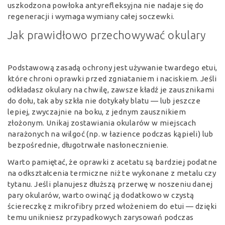
uszkodzona powłoka antyrefleksyjna nie nadaje się do
regeneracji i wymaga wymiany całej soczewki.
Jak prawidłowo przechowywać okulary
Podstawową zasadą ochrony jest używanie twardego etui,
które chroni oprawki przed zgniataniem i naciskiem. Jeśli
odkładasz okulary na chwilę, zawsze kładź je zausznikami
do dołu, tak aby szkła nie dotykały blatu — lub jeszcze
lepiej, zwyczajnie na boku, z jednym zausznikiem
złożonym. Unikaj zostawiania okularów w miejscach
narażonych na wilgoć (np. w łazience podczas kąpieli) lub
bezpośrednie, długotrwałe nasłonecznienie.
Warto pamiętać, że oprawki z acetatu są bardziej podatne
na odkształcenia termiczne niż te wykonane z metalu czy
tytanu. Jeśli planujesz dłuższą przerwę w noszeniu danej
pary okularów, warto owinąć ją dodatkowo w czystą
ściereczkę z mikrofibry przed włożeniem do etui — dzięki
temu unikniesz przypadkowych zarysowań podczas