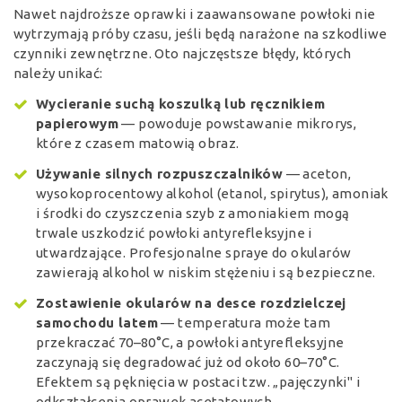
Nawet najdroższe oprawki i zaawansowane powłoki nie
wytrzymają próby czasu, jeśli będą narażone na szkodliwe
czynniki zewnętrzne. Oto najczęstsze błędy, których
należy unikać:
Wycieranie suchą koszulką lub ręcznikiem
papierowym
— powoduje powstawanie mikrorys,
które z czasem matowią obraz.
Używanie silnych rozpuszczalników
— aceton,
wysokoprocentowy alkohol (etanol, spirytus), amoniak
i środki do czyszczenia szyb z amoniakiem mogą
trwale uszkodzić powłoki antyrefleksyjne i
utwardzające. Profesjonalne spraye do okularów
zawierają alkohol w niskim stężeniu i są bezpieczne.
Zostawienie okularów na desce rozdzielczej
samochodu latem
— temperatura może tam
przekraczać 70–80°C, a powłoki antyrefleksyjne
zaczynają się degradować już od około 60–70°C.
Efektem są pęknięcia w postaci tzw. „pajęczynki" i
odkształcenia oprawek acetatowych.