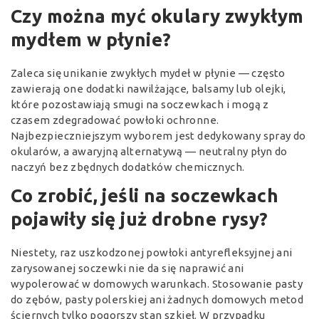
Czy można myć okulary zwykłym
mydłem w płynie?
Zaleca się unikanie zwykłych mydeł w płynie — często
zawierają one dodatki nawilżające, balsamy lub olejki,
które pozostawiają smugi na soczewkach i mogą z
czasem zdegradować powłoki ochronne.
Najbezpieczniejszym wyborem jest dedykowany spray do
okularów, a awaryjną alternatywą — neutralny płyn do
naczyń bez zbędnych dodatków chemicznych.
Co zrobić, jeśli na soczewkach
pojawiły się już drobne rysy?
Niestety, raz uszkodzonej powłoki antyrefleksyjnej ani
zarysowanej soczewki nie da się naprawić ani
wypolerować w domowych warunkach. Stosowanie pasty
do zębów, pasty polerskiej ani żadnych domowych metod
ściernych tylko pogorszy stan szkieł. W przypadku