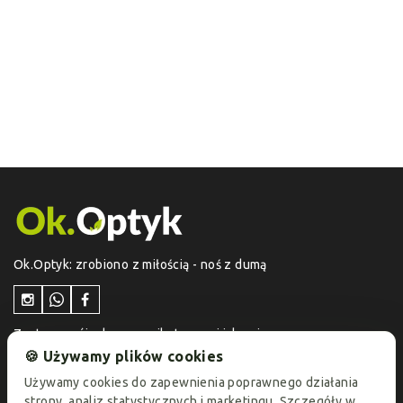
Ok.Optyk: zrobiono z miłością - noś z dumą
Zostaw swój adres e-mail otrzymuj jako pierwszy
informacje o aktualnych promocjach i ofertach
🍪 Używamy plików cookies
specjalnych!
Używamy cookies do zapewnienia poprawnego działania
strony, analiz statystycznych i marketingu. Szczegóły w