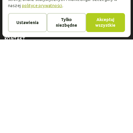
naszej
polityce prywatności
.
KATALOG
Oprawki do okularów
Szkła okularowe
Tylko
Akceptuj
Ustawienia
O FIRMIE
niezbędne
wszystkie
Usługi
Kontakt
Opinie
Płatność i dostawa
Artykuły
KONTAKT
Adres:
ul.Jeleniogórska 1/3, 60-179 Poznań
Telefony:
+48 732 432 925
E-mail:
okoptyk.pl@gmail.com
Godziny otwarcia:
Pon.-Sobota 10.00-19.00
Ocena: 4.6 (na podstawie 49 opinii)