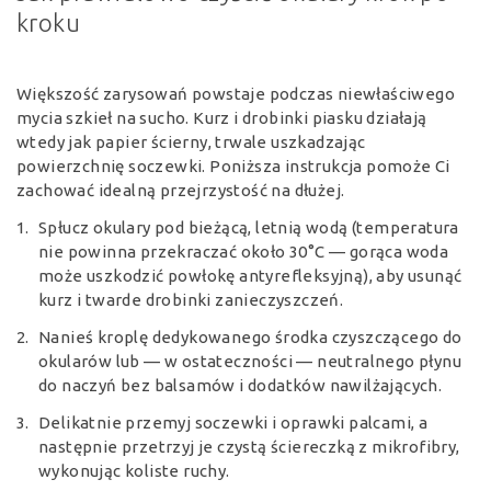
kroku
Większość zarysowań powstaje podczas niewłaściwego
mycia szkieł na sucho. Kurz i drobinki piasku działają
wtedy jak papier ścierny, trwale uszkadzając
powierzchnię soczewki. Poniższa instrukcja pomoże Ci
zachować idealną przejrzystość na dłużej.
Spłucz okulary pod bieżącą, letnią wodą (temperatura
nie powinna przekraczać około 30°C — gorąca woda
może uszkodzić powłokę antyrefleksyjną), aby usunąć
kurz i twarde drobinki zanieczyszczeń.
Nanieś kroplę dedykowanego środka czyszczącego do
okularów lub — w ostateczności — neutralnego płynu
do naczyń bez balsamów i dodatków nawilżających.
Delikatnie przemyj soczewki i oprawki palcami, a
następnie przetrzyj je czystą ściereczką z mikrofibry,
wykonując koliste ruchy.