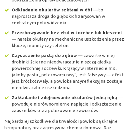
Odkładanie okularów szkłami w dół
— to
najprostsza droga do głębokich zarysowań w
centralnym polu widzenia.
Przechowywanie bez etui w torebce lub kieszeni
— naraża okulary na mechaniczne uszkodzenia przez
klucze, monety czy telefon.
Czyszczenie pastą do zębów
— zawarte w niej
drobinki ścierne nieodwracalnie niszczą gładką
powierzchnię soczewki. Krążący w internecie mit,
jakoby pasta „polerowała rysy", jest fałszywy — efekt
jest krótkotrwały, a powłoka antyrefleksyjna zostaje
nieodwracalnie uszkodzona.
Zakładanie i zdejmowanie okularów jedną ręką
—
powoduje nierównomierne napięcie i odkształcenie
zauszników oraz poluzowanie zawiasów.
Najbardziej szkodliwe dla trwałości powłok są skrajne
temperatury oraz agresywna chemia domowa. Raz