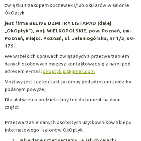
związku z zakupem soczewek i/lub okularów w salonie
OkOptyk.
jest firma BELIVE DZMITRY LISTAPAD (dalej
„OkOptyk”), woj. WIELKOPOLSKIE, pow. Poznań, gm.
Poznań, miejsc. Poznań, ul. Jeleniogórska, nr 1/3, 60­
179.
We wszelkich sprawach związanych z przetwarzaniem
danych osobowych możesz kontaktować się z nami pod
adresem e-mail:
okoptyk.pl@gmail.com
Możliwy jest też kontakt pisemny pod adresem siedziby
podanym powyżej.
Dla ułatwienia podzieliliśmy ten dokument na dwie
części:
Przetwarzanie danych osobistych użytkównikow Sklepu
internatowego I salonow OkOptyk.
Jakie dane przetwarzamy i w jakich celach?