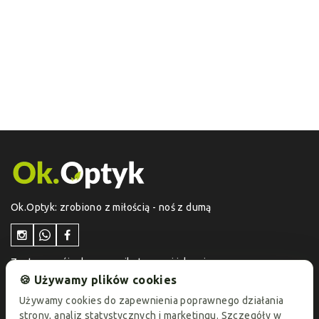
Ok.Optyk: zrobiono z miłością - noś z dumą
Zostaw swój adres e-mail otrzymuj jako pierwszy
informacje o aktualnych promocjach i ofertach
🍪 Używamy plików cookies
specjalnych!
Używamy cookies do zapewnienia poprawnego działania
strony, analiz statystycznych i marketingu. Szczegóły w