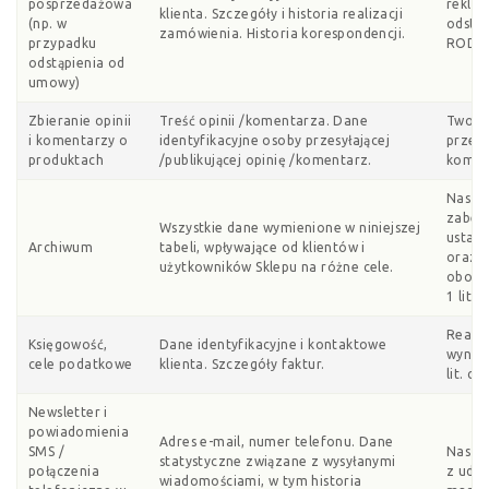
posprzedażowa
reklam
klienta. Szczegóły i historia realizacji
(np. w
odstąp
zamówienia. Historia korespondencji.
przypadku
RODO
odstąpienia od
umowy)
Zbieranie opinii
Treść opinii /komentarza. Dane
Twoja
i komentarzy o
identyfikacyjne osoby przesyłającej
przesł
produktach
/publikującej opinię /komentarz.
koment
Nasz p
zabez
Wszystkie dane wymienione w niniejszej
ustale
Archiwum
tabeli, wpływające od klientów i
oraz n
użytkowników Sklepu na różne cele.
obowią
1 lit.
Reali
Księgowość,
Dane identyfikacyjne i kontaktowe
wynika
cele podatkowe
klienta. Szczegóły faktur.
lit. c
Newsletter i
powiadomienia
Adres e-mail, numer telefonu. Dane
SMS /
Nasz p
statystyczne związane z wysyłanymi
połączenia
z udzi
wiadomościami, w tym historia