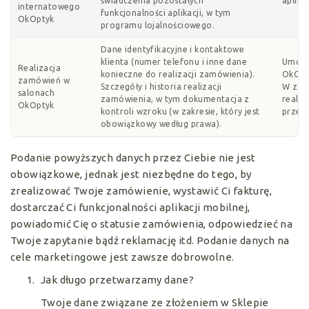
świadczenia pozostałych
aplikac
internatowego
funkcjonalności aplikacji, w tym
OkOptyk
programu lojalnościowego.
Dane identyfikacyjne i kontaktowe
klienta (numer telefonu i inne dane
Umowa
Realizacja
konieczne do realizacji zamówienia).
OkOpty
zamówień w
Szczegóły i historia realizacji
W zakr
salonach
zamówienia, w tym dokumentacja z
realiz
OkOptyk
kontroli wzroku (w zakresie, który jest
przepi
obowiązkowy według prawa).
Podanie powyższych danych przez Ciebie nie jest
obowiązkowe, jednak jest niezbędne do tego, by
zrealizować Twoje zamówienie, wystawić Ci fakturę,
dostarczać Ci funkcjonalności aplikacji mobilnej,
powiadomić Cię o statusie zamówienia, odpowiedzieć na
Twoje zapytanie bądź reklamację itd. Podanie danych na
cele marketingowe jest zawsze dobrowolne.
Jak długo przetwarzamy dane?
Twoje dane związane ze złożeniem w Sklepie