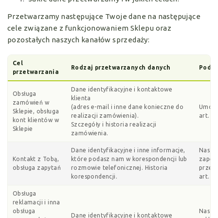
Przetwarzamy następujące Twoje dane na następujące
cele związane z funkcjonowaniem Sklepu oraz
pozostałych naszych kanałów sprzedaży:
Cel
Rodzaj przetwarzanych danych
Podst
przetwarzania
Dane identyfikacyjne i kontaktowe
Obsługa
klienta
zamówień w
(adres e-mail i inne dane konieczne do
Umowa 
Sklepie, obsługa
realizacji zamówienia).
art. 6 
kont klientów w
Szczegóły i historia realizacji
Sklepie
zamówienia.
Dane identyfikacyjne i inne informacje,
Nasz p
Kontakt z Tobą,
które podasz nam w korespondencji lub
zapewn
obsługa zapytań
rozmowie telefonicznej. Historia
przesy
korespondencji.
art. 6 
Obsługa
reklamacji i inna
obsługa
Nasz p
Dane identyfikacyjne i kontaktowe