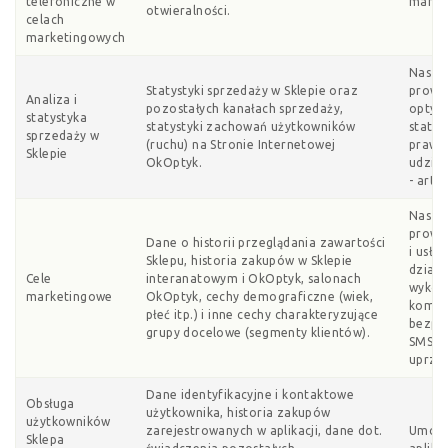
telefoniczne w
market
otwieralności.
celach
marketingowych
Nasz p
Statystyki sprzedaży w Sklepie oraz
prowad
Analiza i
pozostałych kanałach sprzedaży,
optyma
statystyka
statystyki zachowań użytkowników
statys
sprzedaży w
(ruchu) na Stronie Internetowej
prawni
Sklepie
OkOptyk.
udziel
- art. 
Nasz p
prowa
Dane o historii przeglądania zawartości
i usług
Sklepu, historia zakupów w Sklepie
dział
Cele
interanatowym i OkOptyk, salonach
wykorz
marketingowe
OkOptyk, cechy demograficzne (wiek,
komun
płeć itp.) i inne cechy charakteryzujące
bezpoś
grupy docelowe (segmenty klientów).
SMS / 
uprzed
Dane identyfikacyjne i kontaktowe
Obsługa
użytkownika, historia zakupów
użytkowników
zarejestrowanych w aplikacji, dane dot.
Umowa
Sklepa