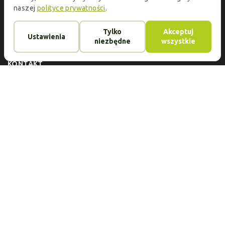
naszej
polityce prywatności
.
KATALOG
Oprawki do okularów
Szkła okularowe
Tylko
Akceptuj
Ustawienia
O FIRMIE
niezbędne
wszystkie
Usługi
Kontakt
Opinie
Płatność i dostawa
Artykuły
KONTAKT
Adres:
ul.Jeleniogórska 1/3, 60-179 Poznań
Telefony:
+48 732 432 925
E-mail:
okoptyk.pl@gmail.com
Godziny otwarcia:
Pon.-Sobota 10.00-19.00
Ocena: 4.6 (na podstawie 49 opinii)