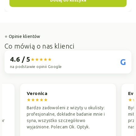
Dodaj do koszyka
⭐ Opinie klientów
Co mówią
o nas klienci
4.6 / 5
★★★★★
G
na podstawie opinii Google
Veronica
Evg
★★★★★
★
ną
Bardzo zadowoleni z wizyty u okulisty:
Był
profesjonalne, dokładne badanie mnie i
mił
bór
syna, wszystko szczegółowo
prz
wyjaśnione. Polecam Ok. Optyk.
nas