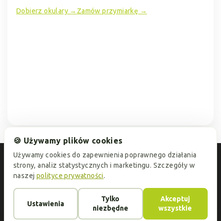
Dobierz okulary →
Zamów przymiarkę →
🍪 Używamy plików cookies
Używamy cookies do zapewnienia poprawnego działania
strony, analiz statystycznych i marketingu. Szczegóły w
naszej
polityce prywatności
.
Ok.Optyk: zrobiono z miłością - noś z dumą
Tylko
Akceptuj
Ustawienia
niezbędne
wszystkie