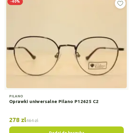
-40%
PILANO
Oprawki uniwersalne Pilano P12625 C2
278 zl
464 zl